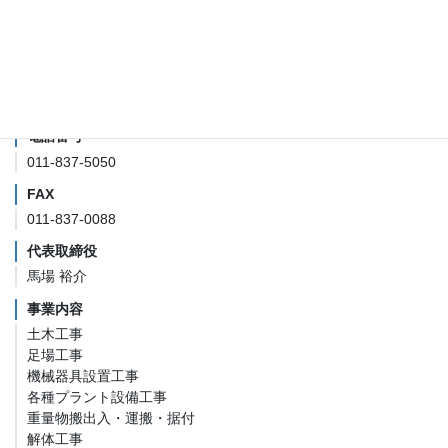
株式会社Bコミュニケーション
所在地
本社 札幌市白石区菊水5条1丁目5-18
営業所 札幌市白石区菊水9条2丁目5番5号 プログレスシティ1
階
電話番号
011-837-5050
FAX
011-837-0088
代表取締役
馬場 裕介
事業内容
土木工事
足場工事
機械器具設置工事
各種プラント設備工事
重量物搬出入・運搬・据付
解体工事